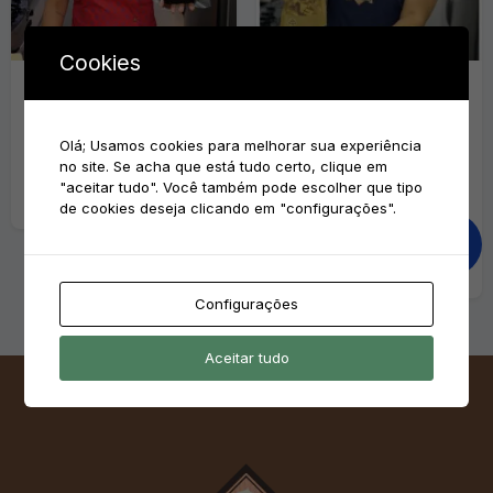
Cookies
Curso de Slice Cake
e-Book Delícias de
Natal Bolíssimo +
Olá; Usamos cookies para melhorar sua experiência
Lives
Adicionar ao
no site. Se acha que está tudo certo, clique em
R$
99,00
carrinho
"aceitar tudo". Você também pode escolher que tipo
de cookies deseja clicando em "configurações".
Adicionar ao
carrinho
Configurações
Aceitar tudo