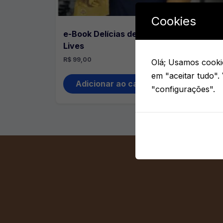
Cookies
e-Book Delícias de Natal Bolíssimo +
Lives
R$
99,00
Olá; Usamos cookie
em "aceitar tudo".
Adicionar ao carrinho
"configurações".