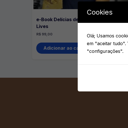
Cookies
e-Book Delícias de Natal Bolíssimo +
Lives
R$
99,00
Olá; Usamos cookie
em "aceitar tudo".
Adicionar ao carrinho
"configurações".