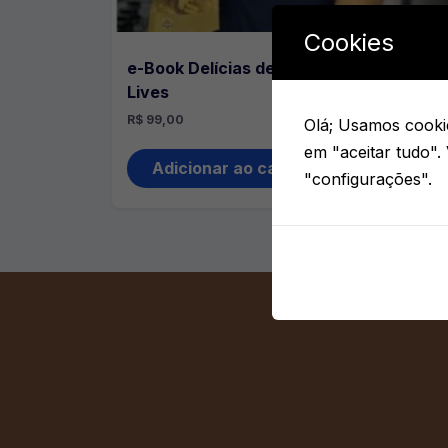
Cookies
e-Book Delícias de Natal Bolíssimo +
Lives
R$
99,00
Olá; Usamos cookie
em "aceitar tudo".
Adicionar ao carrinho
"configurações".