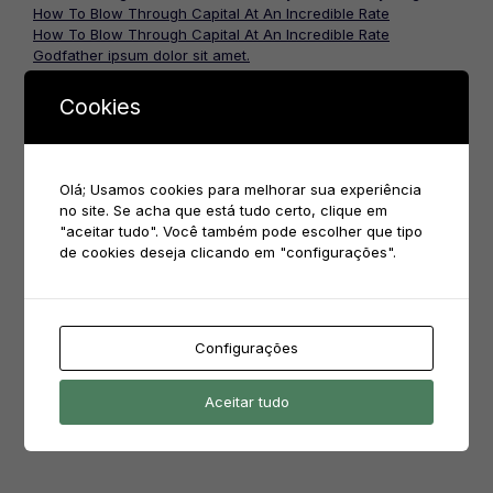
How To Blow Through Capital At An Incredible Rate
How To Blow Through Capital At An Incredible Rate
Godfather ipsum dolor sit amet.
Only don’t tell me you’re innocent
Cookies
Comentários
Olá; Usamos cookies para melhorar sua experiência
no site. Se acha que está tudo certo, clique em
ivanete.oliveira
em
Biscoito Amanteigado e Cookies
"aceitar tudo". Você também pode escolher que tipo
alexandra rodrigues.frota
em
Bolo Crocante de nozes
de cookies deseja clicando em "configurações".
alexandra rodrigues.frota
em
Bolo Crocante de nozes
alexandra rodrigues.frota
em
Bolo Crocante de nozes
Configurações
Pesquisar
Aceitar tudo
por: