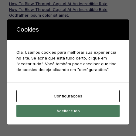
How To Blow Through Capital At An Incredible Rate
How To Blow Through Capital At An Incredible Rate
Godfather ipsum dolor sit amet.
Only don’t tell me you’re innocent
Cookies
Comentários
Olá; Usamos cookies para melhorar sua experiência
no site. Se acha que está tudo certo, clique em
ivanete.oliveira
em
Biscoito Amanteigado e Cookies
"aceitar tudo". Você também pode escolher que tipo
alexandra rodrigues.frota
em
Bolo Crocante de nozes
de cookies deseja clicando em "configurações".
alexandra rodrigues.frota
em
Bolo Crocante de nozes
alexandra rodrigues.frota
em
Bolo Crocante de nozes
Configurações
Pesquisar
Aceitar tudo
por: