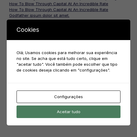
How To Blow Through Capital At An Incredible Rate
How To Blow Through Capital At An Incredible Rate
Godfather ipsum dolor sit amet.
Only don’t tell me you’re innocent
Cookies
Comentários
Olá; Usamos cookies para melhorar sua experiência
no site. Se acha que está tudo certo, clique em
ivanete.oliveira
em
Biscoito Amanteigado e Cookies
"aceitar tudo". Você também pode escolher que tipo
alexandra rodrigues.frota
em
Bolo Crocante de nozes
de cookies deseja clicando em "configurações".
alexandra rodrigues.frota
em
Bolo Crocante de nozes
alexandra rodrigues.frota
em
Bolo Crocante de nozes
Configurações
Pesquisar
Aceitar tudo
por: