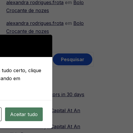
alexandra rodrigues.frota
em
Bolo
Crocante de nozes
alexandra rodrigues.frota
em
Bolo
Crocante de nozes
esquisar
or:
tudo certo, clique
icando em
osts recentes
ow did we get 1M+ visitors in 30 days
ithout anything!
ow To Blow Through Capital At An
Aceitar tudo
ncredible Rate
ow To Blow Through Capital At An