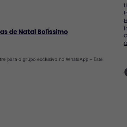
H
I
H
I
ias de Natal Bolíssimo
G
O
ntre para o grupo exclusivo no WhatsApp – Este