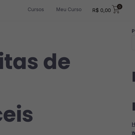
0
Cursos
Meu Curso
R$
0,00
P
itas de
eis
H
w