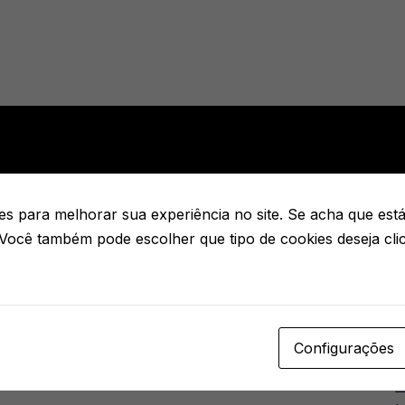
P
p
s para melhorar sua experiência no site. Se acha que está 
 Você também pode escolher que tipo de cookies deseja cl
P
H
w
H
Configurações
I
H