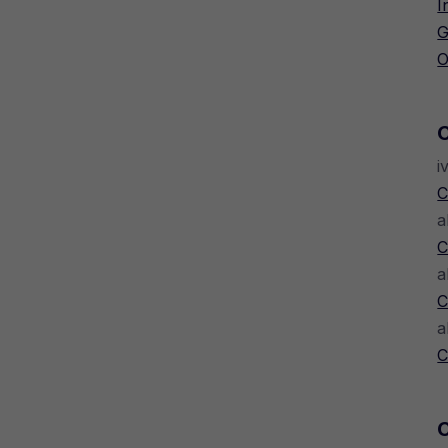
I
G
O
i
C
a
C
a
C
a
C