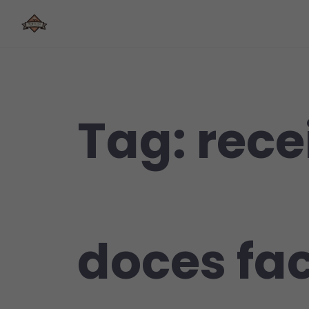
Skip
to
content
Tag:
rece
doces fac