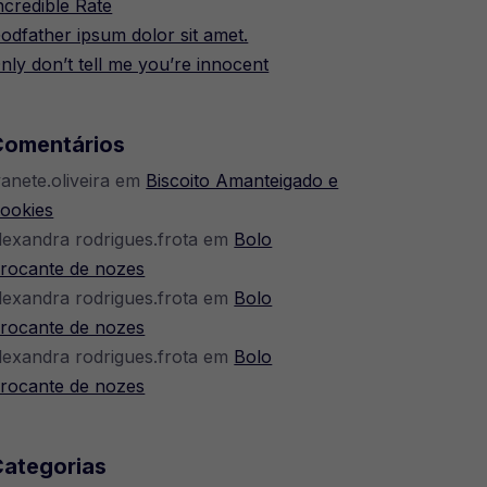
ncredible Rate
odfather ipsum dolor sit amet.
nly don’t tell me you’re innocent
Comentários
vanete.oliveira
em
Biscoito Amanteigado e
ookies
lexandra rodrigues.frota
em
Bolo
rocante de nozes
lexandra rodrigues.frota
em
Bolo
rocante de nozes
lexandra rodrigues.frota
em
Bolo
rocante de nozes
Categorias