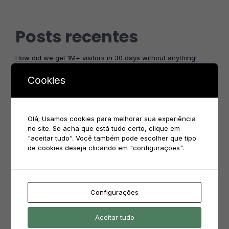
Posts recentes
How did we get 1M+ visitors in 30 days without anything!
How To Blow Through Capital At An Incredible Rate
How To Blow Through Capital At An Incredible Rate
Cookies
Godfather ipsum dolor sit amet.
Only don’t tell me you’re innocent
Olá; Usamos cookies para melhorar sua experiência
no site. Se acha que está tudo certo, clique em
Comentários
"aceitar tudo". Você também pode escolher que tipo
de cookies deseja clicando em "configurações".
ivanete.oliveira
em
Biscoito Amanteigado e Cookies
alexandra rodrigues.frota
em
Bolo Crocante de nozes
Configurações
alexandra rodrigues.frota
em
Bolo Crocante de nozes
alexandra rodrigues.frota
em
Bolo Crocante de nozes
Aceitar tudo