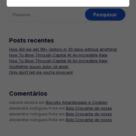
Pesquisar
por:
Posts recentes
How did we get 1M+ visitors in 30 days without anything!
How To Blow Through Capital At An Incredible Rate
How To Blow Through Capital At An Incredible Rate
Godfather ipsum dolor sit amet.
Only don’t tell me you’re innocent
Comentários
ivanete.oliveira
em
Biscoito Amanteigado e Cookies
alexandra rodrigues.frota
em
Bolo Crocante de nozes
alexandra rodrigues.frota
em
Bolo Crocante de nozes
alexandra rodrigues.frota
em
Bolo Crocante de nozes